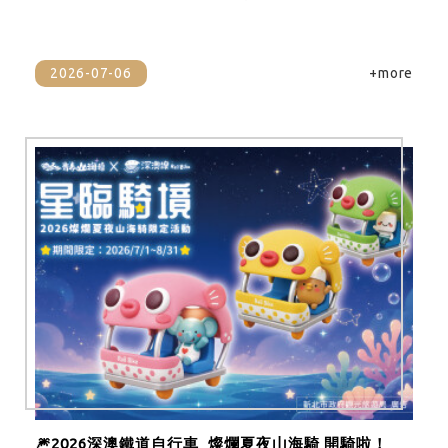
2026-07-06
+more
🎆2026深澳鐵道自行車_燦爛夏夜山海騎 開騎啦！