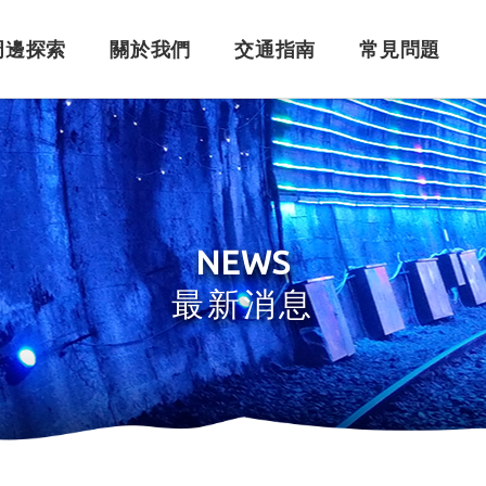
周邊探索
關於我們
交通指南
常見問題
購票須知
角色介紹
自行開車
訂單問題
訂票系統
車體設計
搭乘問題
退
永
NEWS
最新消息