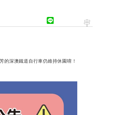
瑞芳的深澳鐵道自行車仍維持休園唷！