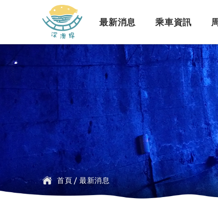
深澳鐵道自行車
最新消息
乘車資訊
訊息公告
行車路線
景點介紹
緣起簡介
一般問題
臺鐵
探索行程介紹
票價時刻
設施介紹
訂票問題
公車
首頁
/
最新消息