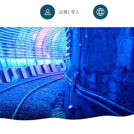
|
註冊
登入
票須知
續理念
入場須知