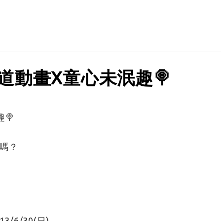
道動畫X童心未泯趣🍭
🍭
嗎？
/6/30(日)