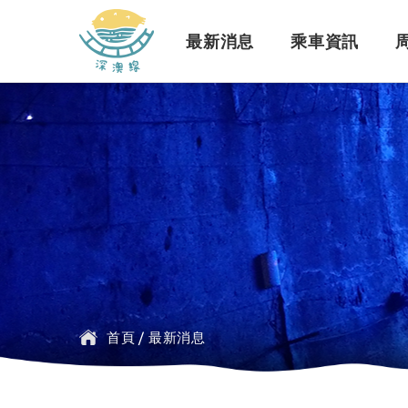
深澳鐵道自行車
最新消息
乘車資訊
訊息公告
行車路線
景點介紹
緣起簡介
一般問題
臺鐵
探索行程介紹
票價時刻
設施介紹
訂票問題
公車
首頁
/
最新消息