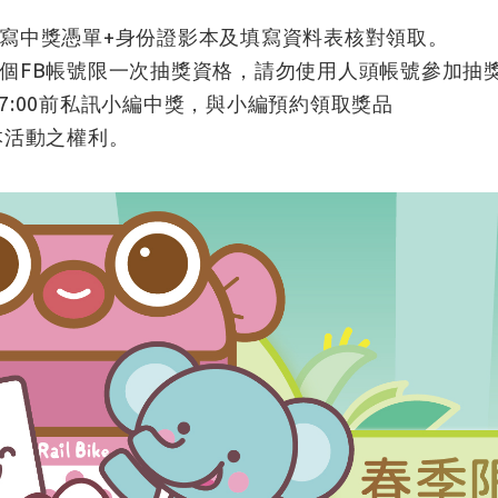
寫中獎憑單+身份證影本及填寫資料表核對領取。
個FB帳號限一次抽獎資格，請勿使用人頭帳號參加抽
20 17:00前私訊小編中獎，與小編預約領取獎品
本活動之權利。