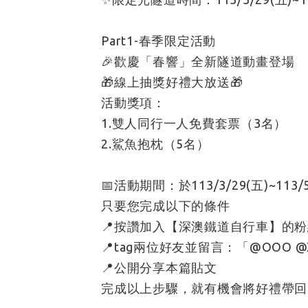
Part1-春季限定活動
🎉歡慶「春響」全新隧道動畫登場
🎁線上抽獎好禮大放送🎁
活動獎項：
1.雙人同行一人免費套票（3名）
2.鯊魚抱枕（5名）
📅活動期間：於113/3/29(五)~113/5
只要您完成以下的條件
📍按讚加入【深澳鐵道自行車】的
📍tag兩位好友並留言：「@OOO 
📍公開分享本篇貼文
完成以上步驟，就有機會將好禮帶回