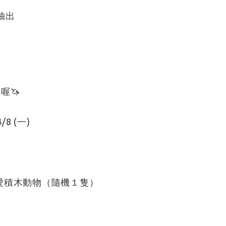
0抽出
喔🦄
/8 (一)
可愛積木動物（隨機１隻）