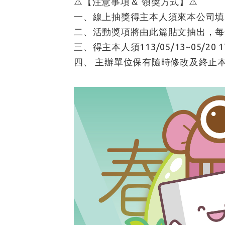
⚠️【注意事項＆ 領獎方式】⚠️
一、線上抽獎得主本人須來本公司填
二、活動獎項將由此篇貼文抽出，每
三、得主本人須113/05/13~05/
四、 主辦單位保有隨時修改及終止