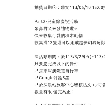
抽獎日期🕒：將於113/05/10 15:0
Part2-兒童節慶祝活動
象鼻君又來發禮物啦✨
快來收集可愛的積木動物
收集滿12隻還可以組成超夢幻獨角獸
📅活動期間：於113/3/29(五)~113/4
只要您完成以下的條件
📍搭乘深澳鐵道自行車
📍Google評論5星
📍於深澳站旅客中心審核貼文 👉
數量有限 發完為止！