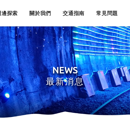
周邊探索
關於我們
交通指南
常見問題
購票須知
角色介紹
自行開車
訂單問題
訂票系統
車體設計
搭乘問題
退
永
NEWS
最新消息