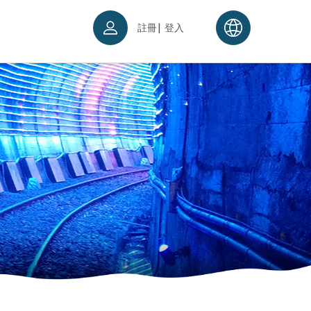
|
註冊
登入
票須知
續理念
入場須知