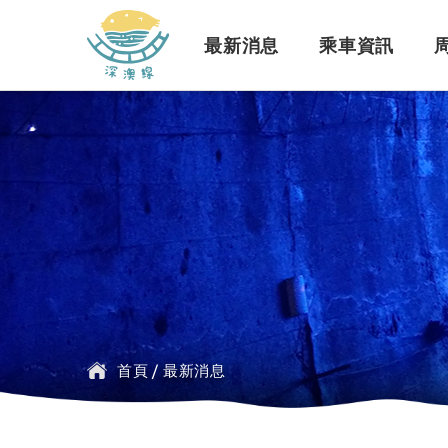
深澳鐵道自行車
最新消息
乘車資訊
訊息公告
行車路線
景點介紹
緣起簡介
一般問題
臺鐵
探索行程介紹
票價時刻
設施介紹
訂票問題
公車
首頁
/
最新消息