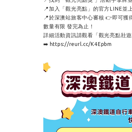
📍加入「觀光亮點」的官方LINE並
📍於深澳站旅客中心審核 👉即可
數量有限 發完為止！
詳細活動資訊請觀看「觀光亮點壯遊
➡️ https://reurl.cc/K4Epbm