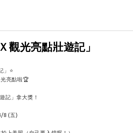
Ｘ觀光亮點壯遊記」
」⭐️
光亮點啦🏆
遊記」拿大獎！
/8 (五)
並拍上美照（自己要入鏡喔！）