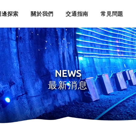
周邊探索
關於我們
交通指南
常見問題
購票須知
角色介紹
自行開車
訂單問題
訂票系統
車體設計
搭乘問題
退
永
NEWS
最新消息