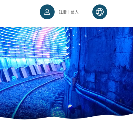
|
註冊
登入
票須知
續理念
入場須知