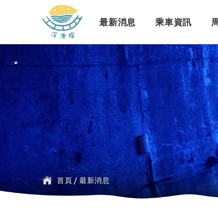
深澳鐵道自行車
最新消息
乘車資訊
訊息公告
行車路線
景點介紹
緣起簡介
一般問題
臺鐵
探索行程介紹
票價時刻
設施介紹
訂票問題
公車
首頁
/
最新消息