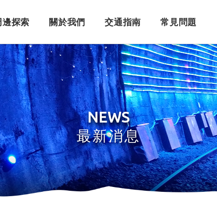
周邊探索
關於我們
交通指南
常見問題
購票須知
角色介紹
自行開車
訂單問題
訂票系統
車體設計
搭乘問題
退
永
NEWS
最新消息