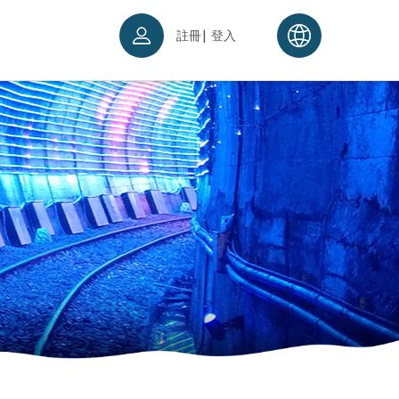
|
註冊
登入
票須知
續理念
入場須知