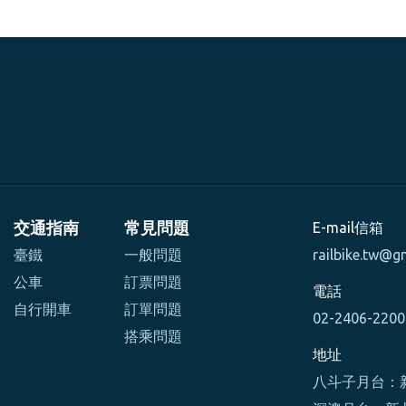
交通指南
常見問題
E-mail信箱
臺鐵
一般問題
railbike.tw@g
公車
訂票問題
電話
自行開車
訂單問題
02-2406-220
搭乘問題
地址
八斗子月台：新