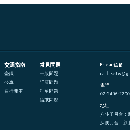
交通指南
常見問題
E-mail信箱
臺鐵
一般問題
railbike.tw@g
公車
訂票問題
電話
自行開車
訂單問題
02-2406-220
搭乘問題
地址
八斗子月台：新
深澳月台：新北