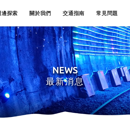
周邊探索
關於我們
交通指南
常見問題
購票須知
角色介紹
自行開車
訂單問題
訂票系統
車體設計
搭乘問題
退
永
NEWS
最新消息