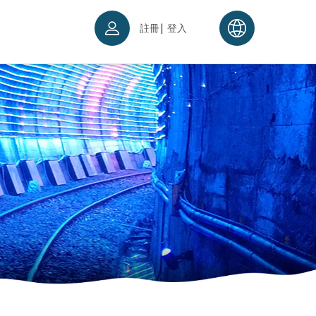
|
註冊
登入
票須知
續理念
入場須知