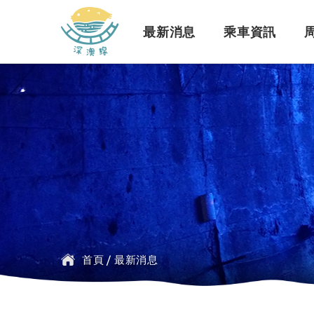
深澳鐵道自行車
最新消息
乘車資訊
訊息公告
行車路線
景點介紹
緣起簡介
一般問題
臺鐵
探索行程介紹
票價時刻
設施介紹
訂票問題
公車
首頁
/
最新消息