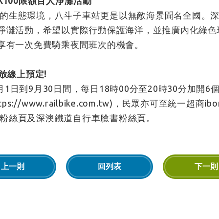
X100限額百人淨灘活動
的生態環境，八斗子車站更是以無敵海景聞名全國。
人淨灘活動，希望以實際行動保護海洋，並推廣內化綠
可享有一次免費騎乘夜間班次的機會。
放線上預定!
日到9月30日間，每日18時00分至20時30分加開6
tps://www.railbike.com.tw
)，民眾亦可至統一超商ib
粉絲頁及深澳鐵道自行車臉書粉絲頁。
上一則
回列表
下一則