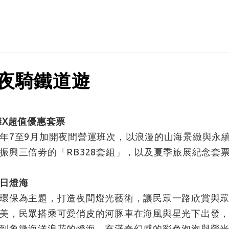
星光夜騎鐵道遊
灘X超值優惠套票
年7至9月加開夜間營運班次，以浪漫的山海景緻與永
振興三倍劵的「RB328套組」，以及夏季旅展紀念套
日燈海
環保為主題，打造夜間燈光藝術，讓民眾一路欣賞與
美，民眾搭乘可愛俏皮的河豚車在海風與星光下出發
到象徵海洋浪花的燈海，充滿奇幻感的彩色泡泡與螢