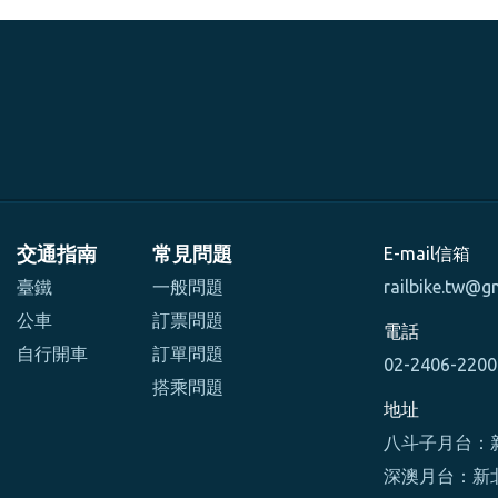
交通指南
常見問題
E-mail信箱
臺鐵
一般問題
railbike.tw@g
公車
訂票問題
電話
自行開車
訂單問題
02-2406-220
搭乘問題
地址
八斗子月台：新
深澳月台：新北