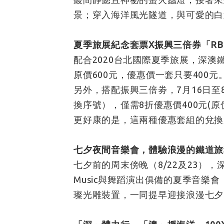
景；穿入海洋風光隧道，與可愛的白
夏季旅展紀念套票X振興三倍券「RB
配合2020台北國際夏季旅展，深
原價600元，優惠價一套只要400元
另外，搭配振興三倍劵，7月16日至8
換序號），僅需8折優惠價400元(原價
更好康的是，這兩種優惠套組的兌換
七夕夜間音樂會，體驗浪漫的鐵道旅
七夕前的周末傍晚（8/22及23）
Music與舞蹈演出俱備的夏季音
璨光雕裝置，一同提早迎接浪漫七夕