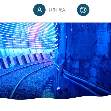
|
註冊
登入
票須知
續理念
入場須知