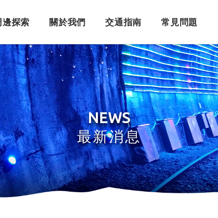
周邊探索
關於我們
交通指南
常見問題
購票須知
角色介紹
自行開車
訂單問題
訂票系統
車體設計
搭乘問題
退
永
NEWS
最新消息