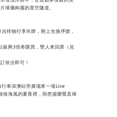
一片璀璨絢麗的星空隧道。
車吉祥物行李吊牌，附上兌換序號，
」，以振興3倍劵購買，雙人來回票（兌
預訂班次即可！
行車深澳站旁廣場來一場Live
在徐徐海風的夏夜裡，與悠揚樂聲及璀