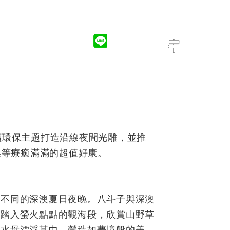
續環保主題打造沿線夜間光雕，並推
票等療癒滿滿的超值好康。
眾不同的深澳夏日夜晚。八斗子與深澳
，踏入螢火點點的觀海段，欣賞山野草
光水母漂浮其中，營造如夢境般的美