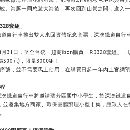
鯨、海豚一同悠遊大海後，再次回到山景之間，進入
328套組」
澳鐵道自行車推出雙人來回實體紀念套票，深澳鐵道自行
。
月31日，至全台統一超商ibon購買「RB328套組
500元)，限量3000組！
序號，並不需要馬上使用，在購買日起一年內上官網
程
，深澳鐵道自行車將邀請瑞芳區國中小學生，於深澳鐵道自
樂會，並邀集地方商家、環保團體辦理小型市集，讓眾人
。