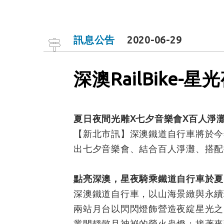
訊息公告
2020-06-29
深澳RailBike-
夏日夜間光雕X七夕音樂會X百人淨
【新北市訊】深澳鐵道自行車將於今
出七夕音樂會、結合百人淨灘、搭配
點亮深澳，星夜騎乘鐵道自行車於夏
深澳鐵道自行車，以山海景緻與永續
兩站月台以閃閃燈飾營造夜綻星光之
叢間靜懿且神祕的螢火蟲燈；接著來