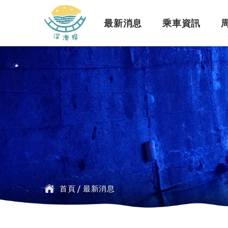
深澳鐵道自行車
最新消息
乘車資訊
訊息公告
行車路線
景點介紹
緣起簡介
一般問題
臺鐵
探索行程介紹
票價時刻
設施介紹
訂票問題
公車
首頁
/
最新消息