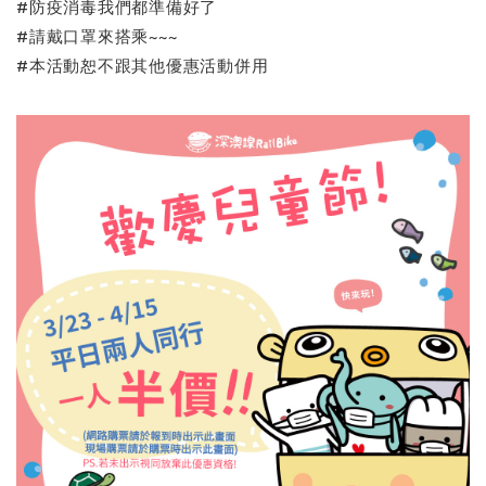
#防疫消毒我們都準備好了
#請戴口罩來搭乘~~~
#本活動恕不跟其他優惠活動併用