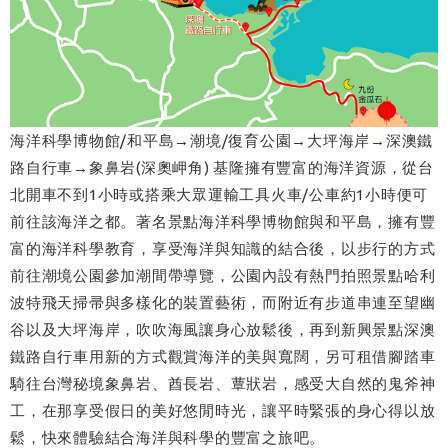
海洋科學博物館/和平島→潮境/復育公園→大坪海岸→深澳鐵
路自行車→象鼻岩(深奧岬角) 基隆擁有豐富的海洋資源，從台
北開車不到1小時或搭乘大眾運輸工具火車/公車約1小時便可
前往該海洋之都。著名景點海洋科學博物館與和平島，擁有豐
富的海洋科學教育，享受海洋與知識的結合後，以步行的方式
前往潮境公園參加潮間帶導覽，公園內設有熱門拍照景點哈利
波特飛天掃帚與多樣化的裝置藝術，而附近有步道串連至望幽
谷以及大坪海岸，吹吹海風讓身心放鬆後，再到新興景點深澳
鐵路自行車用新的方式觀賞海洋的美與寬闊，另可租借腳踏車
騎往台灣秘境象鼻岩、酋長岩、蕈狀岩，感受大自然的鬼斧神
工，在那享受假日的美好悠閒時光，讓平時緊張的身心得以放
鬆，快來體驗結合海洋與科學的豐富之旅吧。