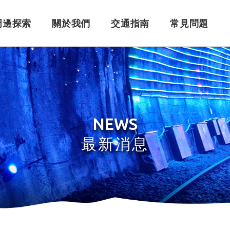
周邊探索
關於我們
交通指南
常見問題
購票須知
角色介紹
自行開車
訂單問題
訂票系統
車體設計
搭乘問題
退
永
NEWS
最新消息