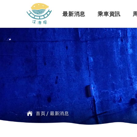
深澳鐵道自行車
最新消息
乘車資訊
訊息公告
行車路線
景點介紹
緣起簡介
一般問題
臺鐵
探索行程介紹
票價時刻
設施介紹
訂票問題
公車
首頁
/
最新消息