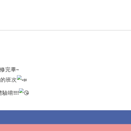
修完畢~
後的班次
唷!!!!