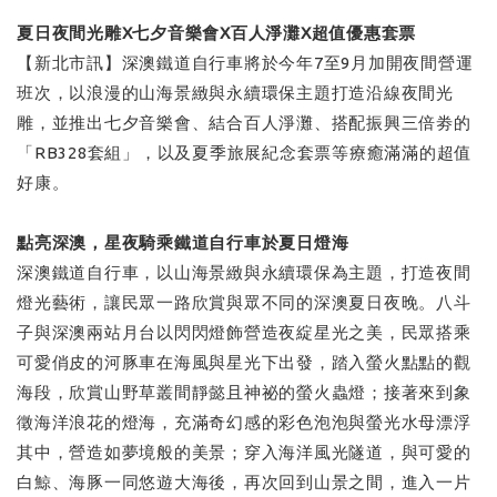
夏日夜間光雕X七夕音樂會X百人淨灘X超值優惠套票
【新北市訊】深澳鐵道自行車將於今年7至9月加開夜間營運
班次，以浪漫的山海景緻與永續環保主題打造沿線夜間光
雕，並推出七夕音樂會、結合百人淨灘、搭配振興三倍劵的
「RB328套組」，以及夏季旅展紀念套票等療癒滿滿的超值
好康。
點亮深澳，星夜騎乘鐵道自行車於夏日燈海
深澳鐵道自行車，以山海景緻與永續環保為主題，打造夜間
燈光藝術，讓民眾一路欣賞與眾不同的深澳夏日夜晚。八斗
子與深澳兩站月台以閃閃燈飾營造夜綻星光之美，民眾搭乘
可愛俏皮的河豚車在海風與星光下出發，踏入螢火點點的觀
海段，欣賞山野草叢間靜懿且神祕的螢火蟲燈；接著來到象
徵海洋浪花的燈海，充滿奇幻感的彩色泡泡與螢光水母漂浮
其中，營造如夢境般的美景；穿入海洋風光隧道，與可愛的
白鯨、海豚一同悠遊大海後，再次回到山景之間，進入一片