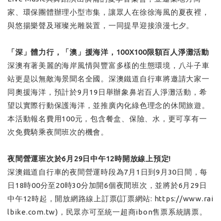
家、環保團體辦理小型市集，讓眾人在徐徐海風的夏夜裡，
與悠揚樂聲及璀璨光雕裝置，一同提早迎接浪漫七夕。
「深」體力行，「澳」援海洋，100X100限額百人淨灘活動
深澳有著美麗的海岸風情與豐富多樣的生態環境，八斗子車
站更是以無敵海景聞名全國。深澳鐵道自行車將邀請大家一
同奧援海洋，預計於9月19日舉辦象鼻岩百人淨灘活動，希
望以實際行動保護海洋，並推廣內化綠色理念的休閒旅遊。
本活動報名費用100元，包含餐盒、保險、水，更可享有一
次免費騎乘夜間班次的機會。
夜間營運班次於6月29日中午12時開放線上預定!
深澳鐵道自行車的夜間營運時段為7月1日到9月30日間，每
日18時00分至20時30分加開6個夜間班次，並將於6月29日
中午12時起，開放網路線上訂票(訂票網站:
https://www.rai
lbike.com.tw
)，民眾亦可至統一超商ibon售票系統購票。