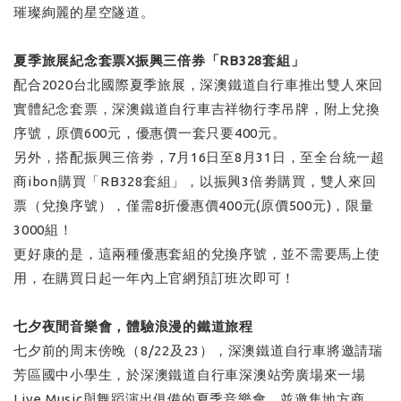
璀璨絢麗的星空隧道。
夏季旅展紀念套票X振興三倍券「RB328套組」
配合2020台北國際夏季旅展，深澳鐵道自行車推出雙人來回
實體紀念套票，深澳鐵道自行車吉祥物行李吊牌，附上兌換
序號，原價600元，優惠價一套只要400元。
另外，搭配振興三倍劵，7月16日至8月31日，至全台統一超
商ibon購買「RB328套組」，以振興3倍劵購買，雙人來回
票（兌換序號），僅需8折優惠價400元(原價500元)，限量
3000組！
更好康的是，這兩種優惠套組的兌換序號，並不需要馬上使
用，在購買日起一年內上官網預訂班次即可！
七夕夜間音樂會，體驗浪漫的鐵道旅程
七夕前的周末傍晚（8/22及23），深澳鐵道自行車將邀請瑞
芳區國中小學生，於深澳鐵道自行車深澳站旁廣場來一場
Live Music與舞蹈演出俱備的夏季音樂會，並邀集地方商