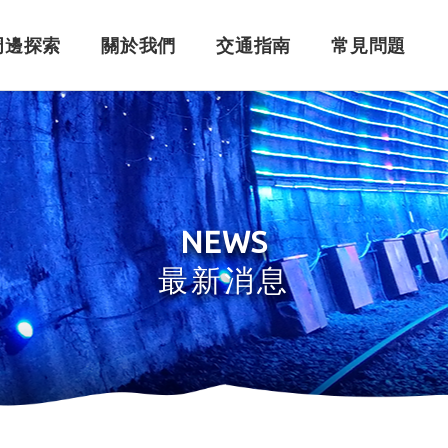
周邊探索
關於我們
交通指南
常見問題
購票須知
角色介紹
自行開車
訂單問題
訂票系統
車體設計
搭乘問題
退
永
NEWS
最新消息