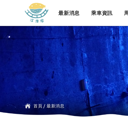
深澳鐵道自行車
最新消息
乘車資訊
訊息公告
行車路線
景點介紹
緣起簡介
一般問題
臺鐵
探索行程介紹
票價時刻
設施介紹
訂票問題
公車
首頁
/
最新消息