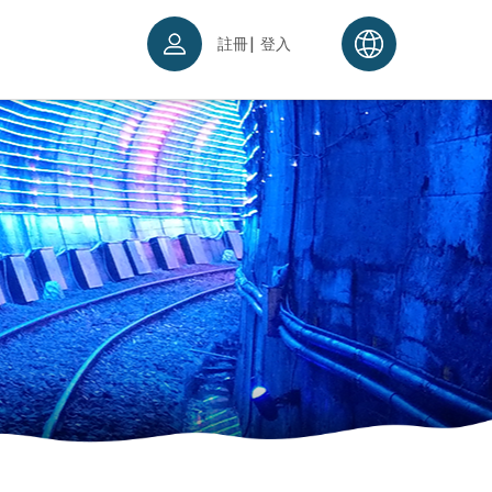
|
註冊
登入
票須知
續理念
入場須知